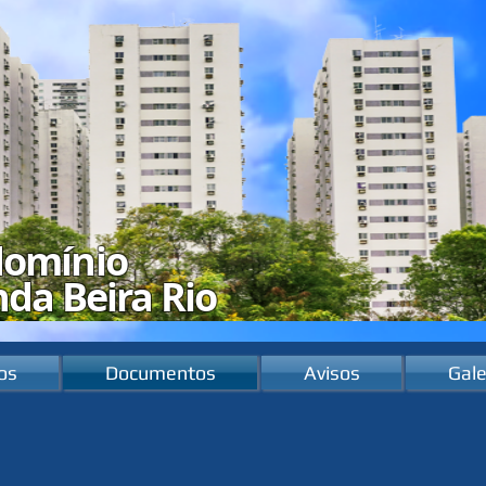
domínio
nda Beira Rio
os
Documentos
Avisos
Gale