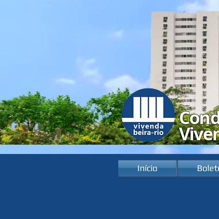
​Con
Vive
Início
Bolet