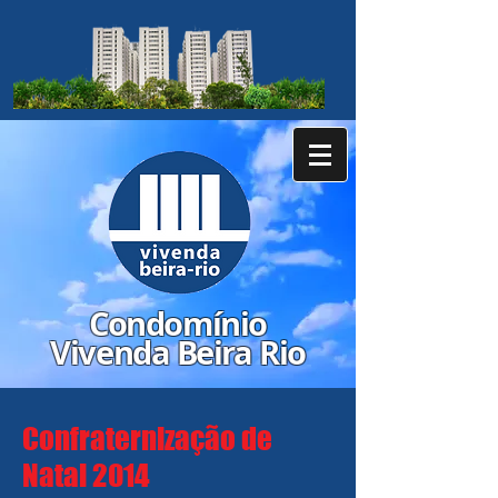
​Condomínio
Vivenda Beira Rio
Confraternização de
Natal 2014